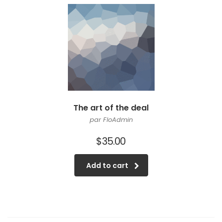
The art of the deal
par FloAdmin
$
35.00
Add to cart