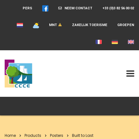
PERS
NEEM CONTACT
+33 (0)3 82 56 00 02
MNT
ZAKELIJK TOERISME
GROEPEN
Home
Products
Posters
Built to Last