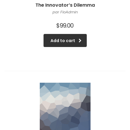
The Innovator’s Dilemma
par FloAdmin
$
99.00
Add to cart