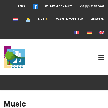
PERS
NEEM CONTACT
+33 (0)3 82 56 00 02
MNT
ZAKELIJK TOERISME
GROEPEN
Music