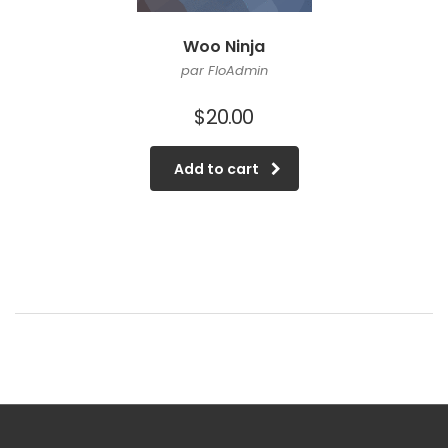
Woo Ninja
par FloAdmin
$
20.00
Add to cart