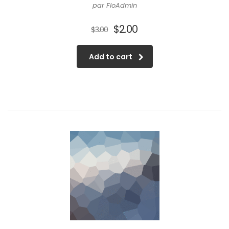
par FloAdmin
$
2.00
$
3.00
Add to cart