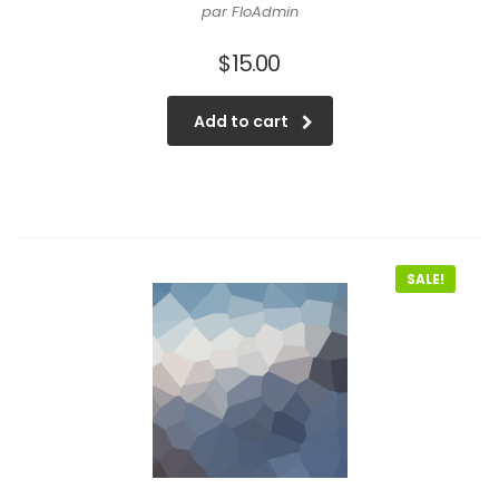
par FloAdmin
$
15.00
Add to cart
SALE!