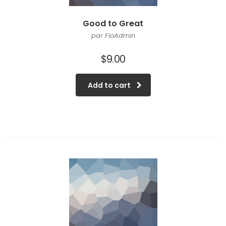
Good to Great
par FloAdmin
$
9.00
Add to cart