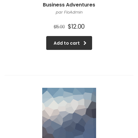
Business Adventures
par FloAdmin
$
12.00
$
15.00
Add to cart