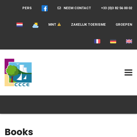
PERS
NEEM CONTACT
+33 (0)3 82 56 00 02
MNT
ZAKELIJK TOERISME
GROEPEN
Books