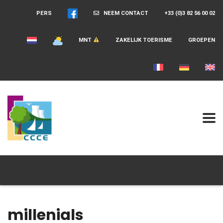
PERS
NEEM CONTACT
+33 (0)3 82 56 00 02
MNT
ZAKELIJK TOERISME
GROEPEN
millenials