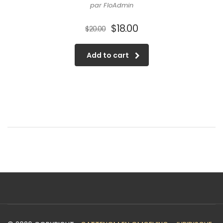
par FloAdmin
$
18.00
$
20.00
Add to cart