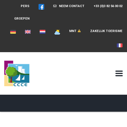
PERS
NEEM CONTACT
+33 (0)3 82 56 00 02
GROEPEN
MNT
ZAKELIJK TOERISME