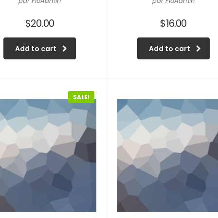
par FloAdmin
par FloAdmin
$
20.00
$
16.00
Add to cart
Add to cart
SALE!