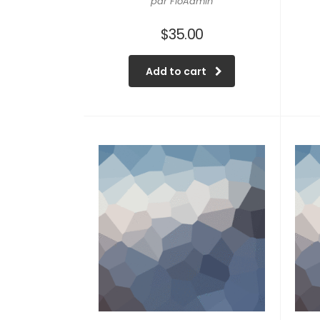
par FloAdmin
$
35.00
Add to cart