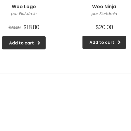
Woo Logo
Woo Ninja
par FloAdmin
par FloAdmin
$
18.00
$
20.00
$
20.00
Add to cart
Add to cart