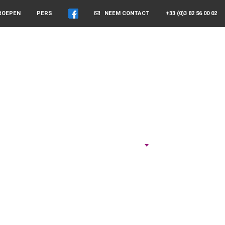
ROEPEN
PERS
NEEM CONTACT
+33 (0)3 82 56 00 02
NEEM DE TIJD