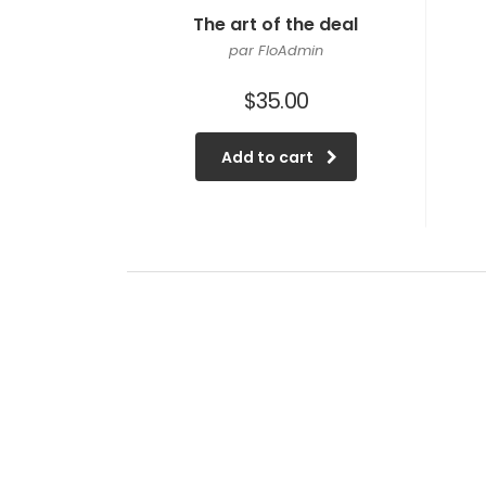
The art of the deal
par FloAdmin
$
35.00
Add to cart