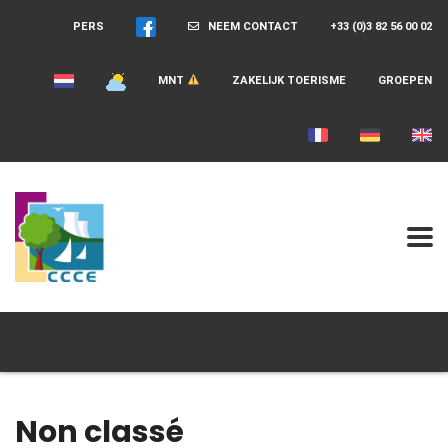
PERS
NEEM CONTACT
+33 (0)3 82 56 00 02
MNT
ZAKELIJK TOERISME
GROEPEN
Non classé