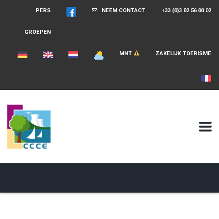
PERS
NEEM CONTACT
+33 (0)3 82 56 00 02
GROEPEN
MNT
ZAKELIJK TOERISME