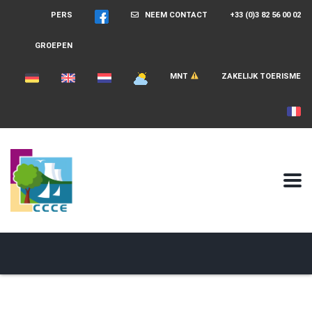
PERS
NEEM CONTACT
+33 (0)3 82 56 00 02
GROEPEN
MNT
ZAKELIJK TOERISME