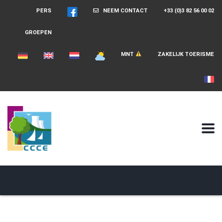
PERS
NEEM CONTACT
+33 (0)3 82 56 00 02
GROEPEN
MNT
ZAKELIJK TOERISME