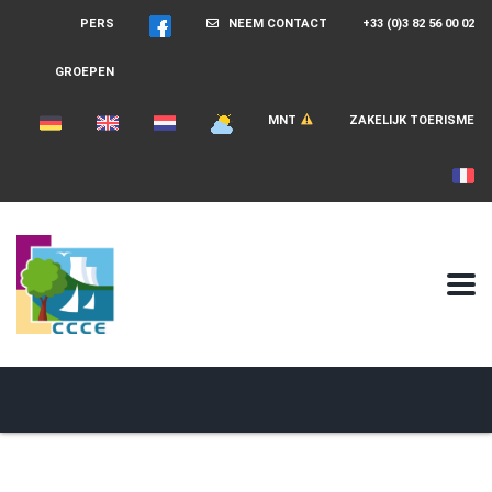
PERS
NEEM CONTACT
+33 (0)3 82 56 00 02
GROEPEN
MNT
ZAKELIJK TOERISME