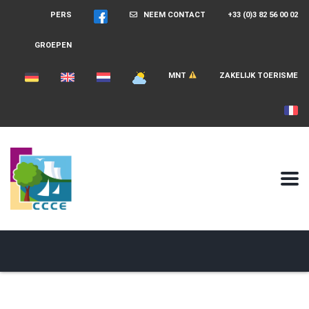
PERS
NEEM CONTACT
+33 (0)3 82 56 00 02
GROEPEN
MNT
ZAKELIJK TOERISME