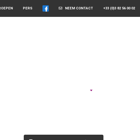
ROEPEN
PERS
NEEM CONTACT
+33 (0)3 82 56 00 02
NEEM DE TIJD