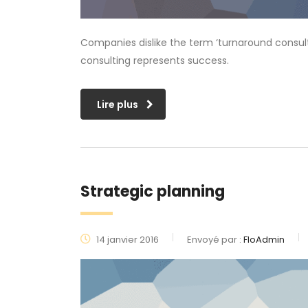
Companies dislike the term ‘turnaround consulti
consulting represents success.
Lire plus
Strategic planning
14 janvier 2016
Envoyé par :
FloAdmin