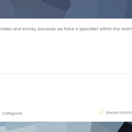
f trades and stocks, because we have a specialist within the team
Aucun comme
Catégorie: