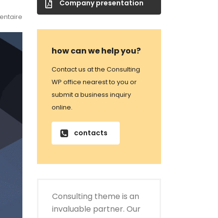
Company presentation
ntaire
how can we help you?
Contact us at the Consulting
WP office nearest to you or
submit a business inquiry
online.
contacts
Consulting theme is an
invaluable partner. Our