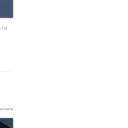
 for
ntaire